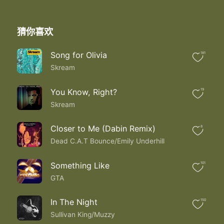
猜你喜欢
Song for Olivia
181
Skream
You Know, Right?
19
Skream
Closer to Me (Dabin Remix)
8
Dead C.A.T Bounce/Emily Underhill
Something Like
101
GTA
In The Night
150
Sullivan King/Muzzy