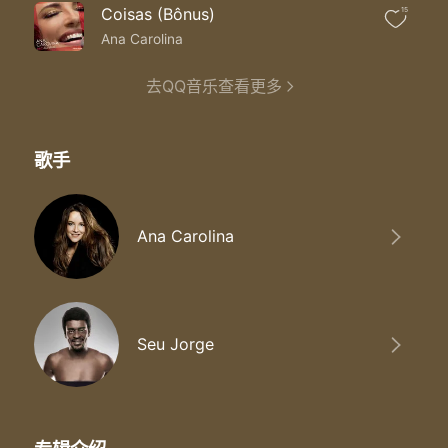
Quem nã o pode com a mandinga nã o me tira pra danç ar
Coisas (Bônus)
15
Aê o beat da beata
Aê segura o patuá
Ana Carolina
Toda boate tem um fundo de verdade
Quem nã o pode com a mandinga nã o me tira pra danç ar
去QQ音乐查看更多
Tem beata tem sapata tem frei pegando gay
Tem puta loirinha e tem mulata paraí ba surdo e japonê s
Na boate o bate estaca preconceito nã o tem vez
歌手
Vale tudo é tudo certo porque a razã o é do freguê s
Tem boato ali rolando num instante que se espalha
Gente sé ria segurando a onde de nego que avacalha
A preta alisou pô s silicone amanhã vai querer botar caralha
Ana Carolina
E todo mundo vai no beat seja qual for a sua praia
Aê o beat da beata
Aê segura o patuá
Toda boate tem um fundo de verdade
Quem nã o pode com a mandinga nã o me tira pra danç ar
Seu Jorge
Aê o beat da beata
Aê segura o patuá
Toda boate tem um fundo de verdade
Quem nã o pode com a mandinga nã o me tira pra danç ar
Aê o