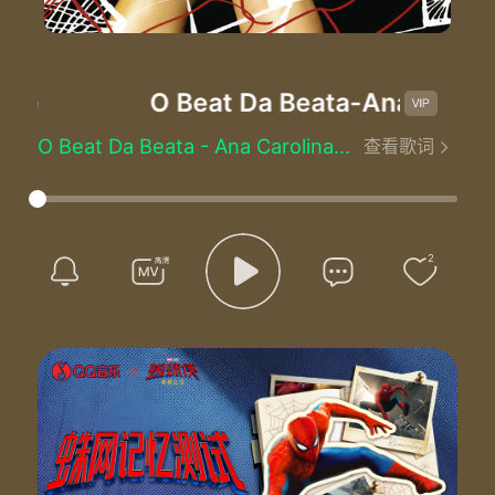
ge
O Beat Da Beata
-Ana Carolin
O Beat Da Beata - Ana Carolina/Seu Jorge
查看歌词
Written by：Ana Carolina/Seu Jorge
Se solta vem comigo vem pra danç a
Se solta que essa danç a é pra curtir
Sacudindo vem no beat da beata
Depois que entrar nã o vai ter como fugir
2
Se solta vem comigo vem pra danç a
Se solta que essa danç a é pra curtir
Sacudindo vem no beat da beata
Depois que entrar nã o vai ter como fugir
Aê o beat da beata
Aê segura o patuá
Toda boate tem um fundo de verdade
Quem nã o pode com a mandinga nã o me tira pra danç ar
Aê o beat da beata
Aê segura o patuá