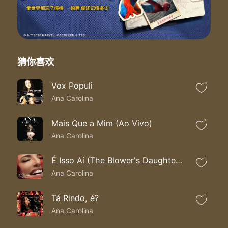
Toda boate tem um fundo de verdade
Quem nã o pode com a mandinga nã o me tira pra danç ar
Tem beata tem sapata tem frei pegando gay
Tem puta loirinha e tem mulata paraí ba surdo e japonê s
Na boate o bate estaca preconceito nã o tem vez
Vale tudo é tudo certo porque a razã o é do freguê s
猜你喜欢
Aê o beat da beata
Aê segura o patuá
Vox Populi
11
Toda boate tem um fundo de verdade
Ana Carolina
Quem nã o pode com a mandinga nã o me tire pra danç ar
Aê o beat da beata
Aê segura o patuá
Mais Que a Mim (Ao Vivo)
7
Toda boate tem um fundo de verdade
Ana Carolina
Quem nã o pode com a mandinga nã o me tira pra danç ar
Tem boato ali rolando num instante que se espalha
É Isso Aí (The Blower's Daughter) (Ao Vivo)
9
Gente sé ria segurando a onde de nego que avacalha
Ana Carolina
A preta alisou pô s silicone amanhã vai querer botar caralha
E todo mundo vai no beat seja qual for a sua praia
Aê o beat da beata
Tá Rindo, é?
5
Aê segura o patuá
Ana Carolina
Toda boate tem um fundo de verdade