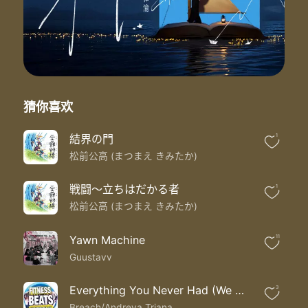
猜你喜欢
結界の門
1
松前公高 (まつまえ きみたか)
戦闘〜立ちはだかる者
1
松前公高 (まつまえ きみたか)
Yawn Machine
11
Guustavv
Everything You Never Had (We Had It All)
3
Breach/Andreya Triana