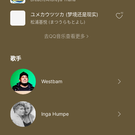
ユメカウツツカ (梦境还是现实)
92
松浦基悦 (まつうらもとよし)
去QQ音乐查看更多
歌手
Westbam
Inga Humpe