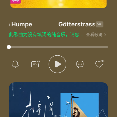
ga Humpe
Götterstrasse No. 1
-
此歌曲为没有填词的纯音乐，请您欣赏
查看歌词
109