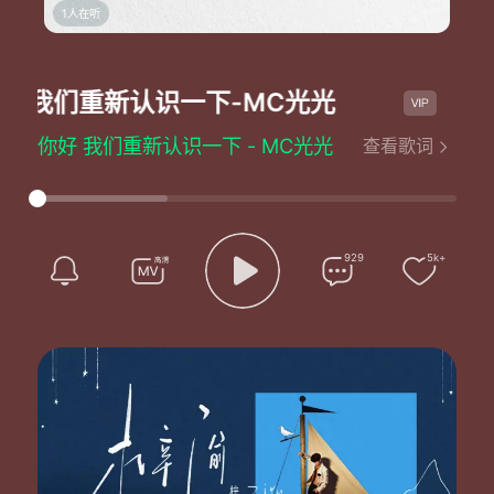
1人在听
好 我们重新认识一下
-MC光光
你好
你好 我们重新认识一下 - MC光光
查看歌词
词：Mc光光
曲：Mc光光
编曲：Tellingbeatz/李啦LILA
混音：李啦LILA
（未经许可，不得翻唱或使用）
929
5k+
有时候身体另外半个我
会趁着夜里独自伴着梦
在空荡荡的房里盼着未来
片刻的荒唐那都是我的错
有时候身边人都看着我
不顾一切的一路向前冲
只想着将来路却忘了现在
也忘了剩的力气没那么多
若分不清楚错的对的
在凌晨两点半却wake up