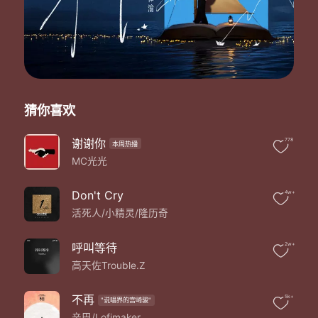
赤裸的掀开被子
谁在忍耐
神态很怪
谁在等待
脚步也早已走的累了
把肩膀上的负担lay it down
是时候再次对视彼此
猜你喜欢
你好 让我们重新认识一下
Hi 让我们重新认识一下
抛开以前你误以为的形象
谢谢你
778
本周热播
是时候 让我们重新认识一下
MC光光
是时候 是时候
是时候再次用心感受再次出发
Don't Cry
4w+
是时候正视自己重新认识一下
活死人/小精灵/隆历奇
是时候把所有杂念抛开
没人能影响你判断
面对面用眼去看 用心去感受
呼叫等待
2w+
往后要走的路还有一段
高天佐Trouble.Z
若飞太高小心会坠机 烛光被吹熄
眼眶里不停打转的泪滴在慢慢堆积
不再
5k+
当被缠绕的欲望褪去 还有什么畏惧
"说唱界的宫崎骏"
辛巴/Lofimaker