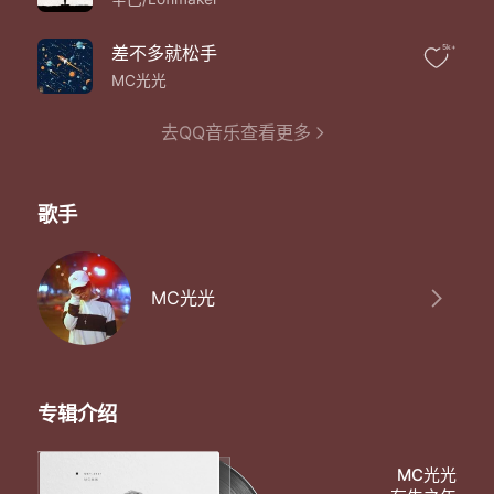
最后在日落独自驾车经过那片废墟
不知什么时候 只剩我独自走
让身体放纵 精神却还不自由
差不多就松手
5k+
面前的路 依旧看不到个尽头
MC光光
就接着大步走把自己当个新手
一路的惊悚 欲望都被冰冻
去QQ音乐查看更多
好多的梗埋歌里却没人能够听懂
我想我还是一样无所谓有几个听众
重要的是能重新做自己的英雄
Hi 让我们重新认识一下
歌手
抛开以前你误以为的形象
是时候 让我们重新认识一下
是时候 是时候
有时候身体另外半个我
MC光光
会趁着夜里独自伴着梦
在空荡荡的房里盼着未来
片刻的荒唐那都是我的错
有时候身边人都看着我
不顾一切的一路向前冲
专辑介绍
只想着将来路却忘了现在
也忘了剩的力气没那么多
MC光光