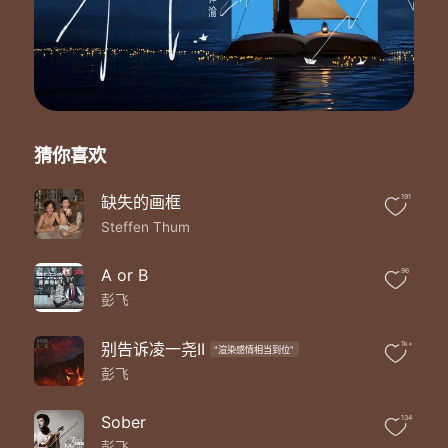
猜你喜欢
缺失的画框
191
Steffen Thum
A or B
96
彭飞
别告诉凌一尧II
1k+
"渲染感情相当到位"
彭飞
Sober
134
彭飞