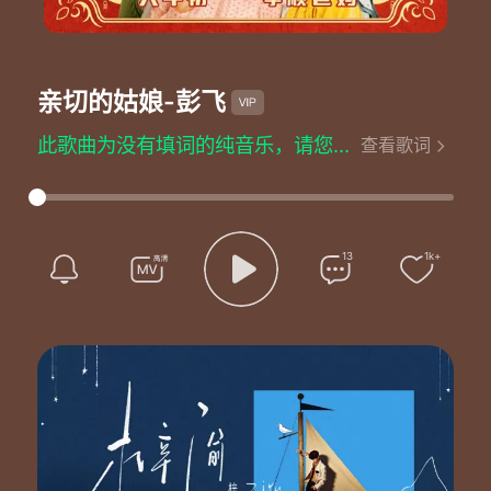
亲切的姑娘
-彭飞
此歌曲为没有填词的纯音乐，请您欣赏
查看歌词
13
1k+