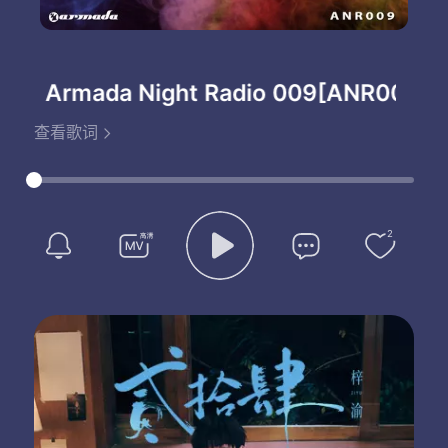
Armada Night Radio 009[ANR009]
-V
查看歌词
2