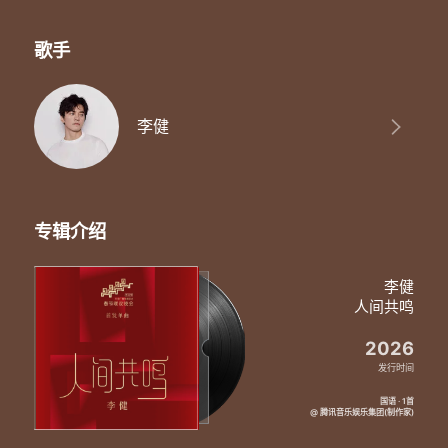
是我深藏的荣幸
感谢岁月 如此了解我的心
才让我们 走在人海中相认
歌手
李健
专辑介绍
李健
人间共鸣
2026
发行时间
国语 · 1首
@ 腾讯音乐娱乐集团(制作家)