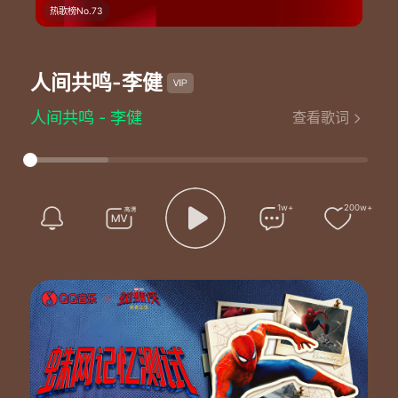
热歌榜No.73
人间共鸣
-李健
人间共鸣 - 李健
查看歌词
词：董玉方
曲：钱雷
编曲：钱雷
制作人：钱雷
人声监制&制作：钱雷
1w+
200w+
人声配唱：钱雷
人声录音师&编辑：李扬@55Tec
人声编辑：李扬@55Tec
人声录音棚：55Tec
伴唱：王笑文(丸子)
吉他：高飞
吉他 录音：于泊@Studio1522
箫：罗萌
箫录音：尹一鸣
弦乐编写：胡静成