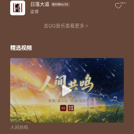
我爱的 鲜花和繁星
日落大道
530w+
飙升榜No.95
爱的细雨和树影
也会打动你的心
梁博
感谢岁月 请你做我的知音
你和我 坐在树下数光阴
去QQ音乐查看更多
数一数 会心一笑的命运
有微风 有好梦 安放春水与寒冰
这一刻 我愿说话你愿听
精选视频
我走的 晴朗和泥泞
走的月光和寂静
竟会触动你的心
谢人间 送给我们此番深深的共情
我爱的 鲜花和繁星
爱的细雨和树影
也会打动你的心
感谢岁月 请你做我的知音
这一切 顺境或逆境
一切安稳或飘零
我都祝愿你的心
祝愿你 千山万水不负此生的深情
亲爱的 朋友或爱人
人间共鸣
我们一路燃的灯