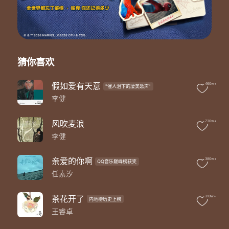
弦乐：国际首席爱乐乐团
弦乐录音：王小四@金田录音棚
混音&母带：赵靖 Big.J @SBMS 北京
OP：成都深海公路文化传播有限公司、杭州八比特音乐有限公司
SP：StreetVoice Publishing、索尼音乐版权代理（北京）有限公司
统筹：山山@8bit音乐
猜你喜欢
歌曲制作＆版权所有：8bit音乐
出品公司：8bit音乐
假如爱有天意
460w+
"催人泪下的凄美歌声"
联合出品：腾讯音乐娱乐集团（制作家工作室/制作人联盟）
李健
你和我 来自不同的人生
来自于 陌路偶然的相逢
为什么 这一刻 林间吹来的晚风
风吹麦浪
730w+
让我们 有了同路的共鸣
李健
也都是 追梦离家的孩童
行走在 满是年轮的旅程
亲爱的你啊
380w+
QQ音乐巅峰榜获奖
哭一声 笑一声 落在世间的远行
任素汐
让我们 有了心灵的感应
我走的 晴朗和泥泞
走的月光和寂静
茶花开了
310w+
内地榜历史上榜
竟会触动你的心
王睿卓
谢人间 送给我们此番深深的共情