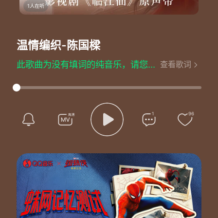
1人在听
温情编织
-陈国樑
此歌曲为没有填词的纯音乐，请您欣赏
查看歌词
1
96