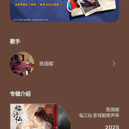
歌手
陈国樑
专辑介绍
陈国樑
临江仙 影视剧原声带
2025