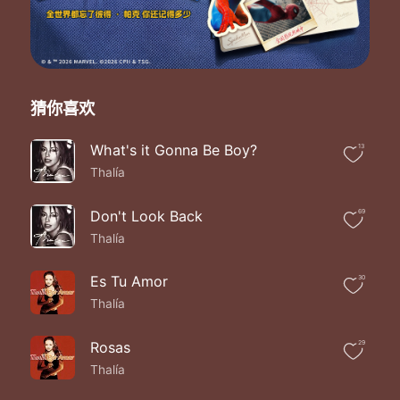
猜你喜欢
What's it Gonna Be Boy?
13
Thalía
Don't Look Back
69
Thalía
Es Tu Amor
30
Thalía
Rosas
29
Thalía