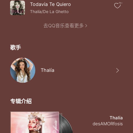
Todavía Te Quiero
1k+
Thalía/De La Ghetto
去QQ音乐查看更多
歌手
Thalía
专辑介绍
Thalía
desAMORfosis