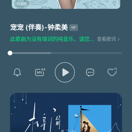
1人在听
宠宠 (伴奏)
-钟柔美
此歌曲为没有填词的纯音乐，请您欣赏
查看歌词
13