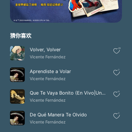
Y así acabaron dos vidas que Dios los tenga en la gloria
猜你喜欢
Volver, Volver
29
Vicente Fernández
Aprendiste a Volar
2
Vicente Fernández
Que Te Vaya Bonito (En Vivo|Un Azteca en el Azteca)
9
Vicente Fernández
De Qué Manera Te Olvido
2
Vicente Fernández