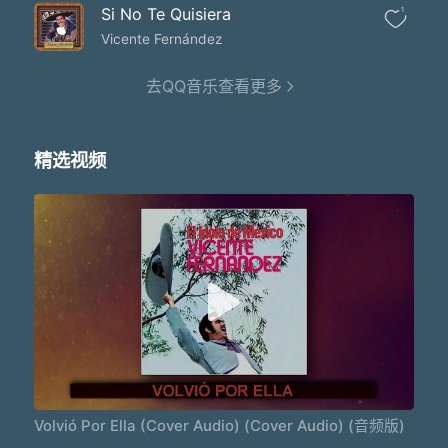
Si No Te Quisiera
1
Vicente Fernández
去QQ音乐查看更多
精选视频
Volvió Por Ella (Cover Audio) (Cover Audio) (音频版)