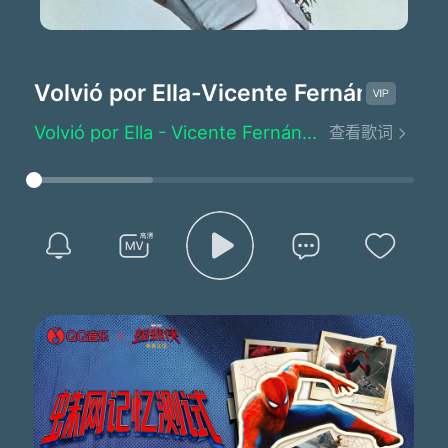
Volvió por Ella
-Vicente Fernández
Volvió por Ella - Vicente Fernández
查看歌词
Written by：Rafael Buendía
El prometió hacerla suya ella juro que lo amaba
Se fue buscando fortuna diciendo que regresaba
Nunca peso que su novia con otro lo traicionara
El día que volvió por ella su casa llego tocando
Pero un amigo le dijo tu novia se esta casando
La encuentras frente a la iglesia ya la están felicitando
Alzó los ojos al cielo llorando de sentimiento
Se dirigió a la cantina para borrarse el intento
Pero al llegar a la plaza ya llevaba el diablo adentro
Fue derecho a la novia se fue apartando la gente
Cuando saco la pistola ella le grito detente
Pero le quito la vida y el se dio un tiro en la frente
No quiero decir su nombre por respeto a su memoria
Por no faltar a ser hombre le puso fin a la historia