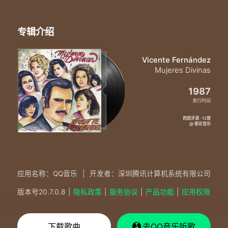
专辑介绍
Vicente Fernández
Mujeres Divinas
1987
发行时间
西班牙语 · 12首
@ 索尼音乐
应用名称：QQ音乐
|
开发者：深圳腾讯计算机系统有限公司
版本号
20.7.0.8
|
隐私政策
|
服务协议
|
产品功能
|
应用权限
下载歌曲
去QQ音乐听歌