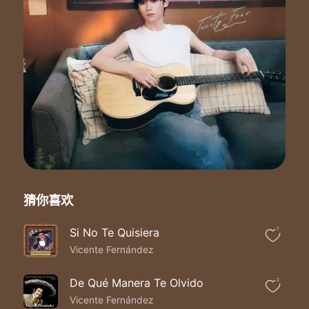
Y ahora sopla todo el viento a mi favor
Y en cada trago yo me alegro de ser pobre
Pues no se compra ni la vida ni el amor
猜你喜欢
Si No Te Quisiera
1
Vicente Fernández
De Qué Manera Te Olvido
2
Vicente Fernández