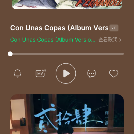
Con Unas Copas (Album Version)
-Vi
Con Unas Copas (Album Version) - Vicente Fernández
查看歌词
Written by：Rafael Rojas Chávez
Yo desde ahora para ti no soy el mismo
Porque entre copas encontré fuerza y valor
Que para siempre me arrancaron tu cariño
Y si no vuelves para mi será mejor
Con unas copas sepulte tu amor de cobre
Y ahora sopla todo el viento a mi favor
Y en cada trago yo me alegro de ser pobre
Pues no se compra ni la vida ni el amor
Ni se compra ni se vende
Con unas copas te tire en el olvido
Con unas copas reanime a mi corazón
Y cara a cara yo me enfrento a mi destino
Sin las mentiras de tu mundo de ilusión
Con unas copas sepulte tu amor de cobre