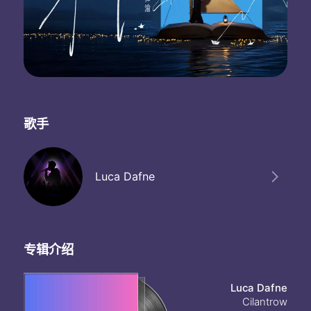
歌手
Luca Dafne
专辑介绍
Luca Dafne
Cilantrow