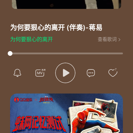
为何要狠心的离开 (伴奏)
-蒋易
为何要狠心的离开
查看歌词
看不到你的转身
幻想失去的爱还能从头
站在彼此相遇的街口
梦醒之后已到了尽头
午夜醉酒无度的放纵
7
醒来却是如此难受
试着努力忘却记忆
却倔强的泪流不惜
你为何要狠心的离开我
让我的心如此的伤痛
真心付出换回了你的冷漠
难道爱一个人真的有错
别无情的把心带走
再找个爱我的借口
给我一点时间还我一点空间