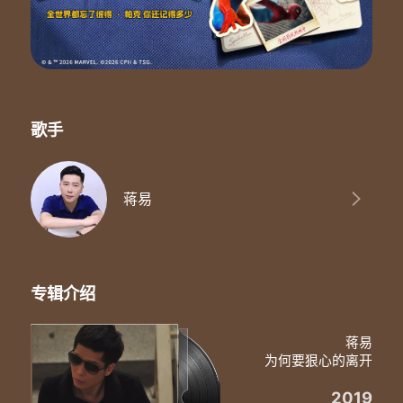
让我慢慢的去学会放手
午夜醉酒无度的放纵
醒来却是如此难受
试着努力忘却记忆
思念占据了我的心扉
也许这一生都无法忘记你
也无法走进你的生命
歌手
甘心为你守侯一生
你却一次次让我伤心
你为何要狠心的离开我
让我的心如此的伤痛
蒋易
真心付出换回了你的冷漠
难道爱一个人真的有错
别无情的把心带走
再找个爱我的借口
给我一点时间还我一点空间
专辑介绍
让我慢慢的去学会放手
你为何要狠心的离开我
蒋易
让我的心如此的伤痛
为何要狠心的离开
真心付出换回了你的冷漠
难道爱一个人真的有错
2019