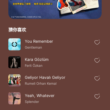
猜你喜欢
You Remember
3
Gentleman
Kara Gözlüm
1
Ferit Özkan
Geliyor Havalı Geliyor
7
Rumeli Orhan Kemal
Yeah, Whatever
8
Splender