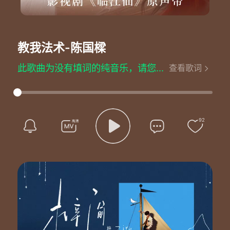
教我法术
-陈国樑
此歌曲为没有填词的纯音乐，请您欣赏
查看歌词
92