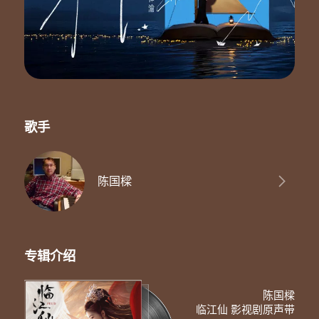
歌手
陈国樑
专辑介绍
陈国樑
临江仙 影视剧原声带