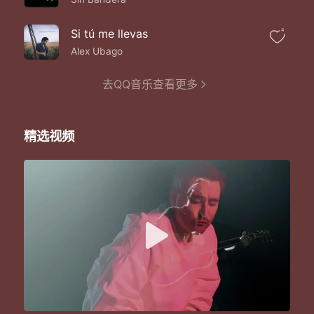
Que tu luz brille por siempre
Porque tú te lo mereces
Y perdona si algún día pretendí
Si tú me llevas
4
Que no fueras tú misma
Alex Ubago
Y si preguntan por ti
Solo diré que te vi
去QQ音乐查看更多
En mis sueños una noche
Y solo sueño desde entonces
Para verme cada día junto a ti
Y es que quedan tantas cosas
精选视频
Por contarte y que me cuentes
Tantos ratos y pasiones por vivir
A tu lado mi vida a tu lado