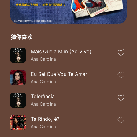
Quer me acompanhar
猜你喜欢
Mais Que a Mim (Ao Vivo)
7
Ana Carolina
Eu Sei Que Vou Te Amar
7
Ana Carolina
Tolerância
2
Ana Carolina
Tá Rindo, é?
5
Ana Carolina