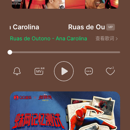
 Carolina
Ruas de Outono
-Ana 
Ruas de Outono - Ana Carolina
查看歌词
Nas ruas de outono
Os meus passos vão ficar
E todo abandono que eu sentia vai passar
As folhas pelo chão
Que um dia o vento vai levar
2
Meus olhos só verão que tudo poderá mudar
Eu voltei por entre as flores da estrada
Pra dizer que sem você não há mais nada
Quero ter você bem mais que perto
Com você eu sinto o céu aberto
Daria pra escrever um livro
Se eu fosse contar
Tudo que passei antes de te encontrar
Pego sua mão e peço pra me escutar
Seu olhar me diz que você