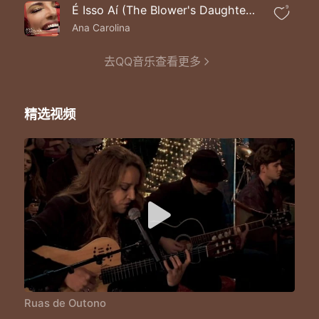
É Isso Aí (The Blower's Daughter) (Ao Vivo)
9
Ana Carolina
去QQ音乐查看更多
精选视频
Ruas de Outono