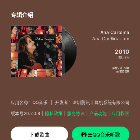
专辑介绍
Ana Carolina
Ana Car9lina+um
2010
发行时间
葡萄牙语 · 10首
@ 索尼音乐
应用名称：QQ音乐
|
开发者：深圳腾讯计算机系统有限公司
版本号
20.7.0.8
|
隐私政策
|
服务协议
|
产品功能
|
应用权限
下载歌曲
去QQ音乐听歌