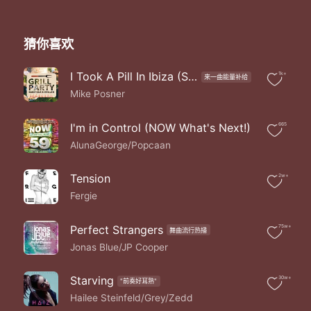
猜你喜欢
I Took A Pill In Ibiza (Seeb Remix|Explicit)
1k+
来一曲能量补给
Mike Posner
I'm in Control (NOW What's Next!)
665
AlunaGeorge/Popcaan
Tension
2w+
Fergie
Perfect Strangers
75w+
舞曲流行热播
Jonas Blue/JP Cooper
Starving
30w+
"前奏好耳熟"
Hailee Steinfeld/Grey/Zedd