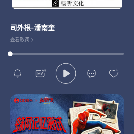
司外根
-潘南奎
查看歌词
8