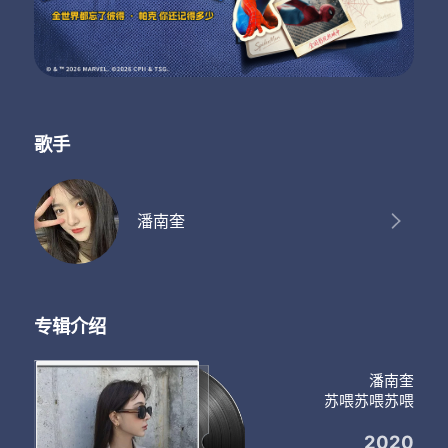
歌手
潘南奎
专辑介绍
潘南奎
苏喂苏喂苏喂
2020