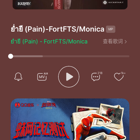
3人在听
ย่ำยี (Pain)
-FortFTS/Monica
ย่ำยี (Pain) - FortFTS/Monica
查看歌词
Lyrics by：MONICA
Composed by：MONICA
Produced by：FortFTS
ดึกดื่นกลางคืน
เมือลมหนาวนั้นซัดมา
218
1k+
ฉันให้หยิบยืน อุ่นไอเมื่อต้องการ
แม้วันเวลาจะผ่านพ้นไปตั้งนาน
แต่รักของเธอไม่เคยมาถึง
กี่ครั้งที่เธอทำให้ฉันครึ้มใจ
เพราะมอบให้เธอทั้งหมด
ไม่เหลือ สักอย่าง
เธอทำแล้วทุกทาง
แม้ฉันต้องโดนย่ำยี
ทำไมเธอถึงทำได้ลง
ทำไมเธอถึงให้ฉันทน