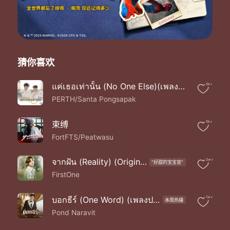
เคยบอกว่ารักกันมากเท่าไร
ทุ่มเทจนฉันคนนี้ไม่เหลืออะไร
เพราะความสุขของเธอ
มีค่ากว่าฉันใช่ไหม
ถึงได้มองข้ามไป
ปล่อยให้ฉันเสียใจ เพราะเธอ
猜你喜欢
ทำไมเธอถึงทำได้ลง
ทำไมเธอถึงให้ฉันทน
แค่เธอเท่านั้น (No One Else)(เพลงประกอบซีรีส์ สายรหัสเทวดา Perfect 10 Liners)
5k+
เคยบอกว่ารักกันมากเท่าไร
PERTH/Santa Pongsapak
ทุ่มเทจนฉันคนนี้ไม่เหลืออะไร
เพราะความสุขของเธอ
มีค่ากว่าฉันใช่ไหม
束缚
5k+
ถึงได้มองข้ามไป
FortFTS/Peatwasu
ปล่อยให้ฉันเสียใจ
เคยบอกว่ารักกันมากเท่าไร
จากฝัน (Reality) (Original Soundtrack from "เขมจิราต้องรอด")
2w+
"好甜的宝宝音"
ทุ่มเทจนฉันคนนี้ไม่เหลืออะไร
FirstOne
ขอให้เวลาช่วยลบเลือน
เรื่องราวของเธอข้างใน
ลบให้ตายจากใจ
บอกธีร์ (One Word) (เพลงประกอบซีรีส์ มีสติหน่อยคุณธีร์ Me and Thee)
1w+
本周热播
ไม่มีเหลือเยื่อใย
Pond Naravit
รักเธอ