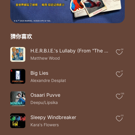
Tu silencio...
Vivo sin saber ...
猜你喜欢
H.E.R.B.I.E.'s Lullaby (From "The Fantastic Four: First Steps"/Soundtrack Version)
24
Matthew Wood
Big Lies
17
Alexandre Desplat
Osaari Puvve
135
Deepu/Lipsika
Sleepy Windbreaker
111
Kara's Flowers