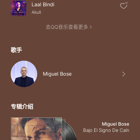
Laal Bindi
57
Akull
去QQ音乐查看更多
歌手
Miguel Bose
专辑介绍
Miguel Bose
Bajo El Signo De Caín