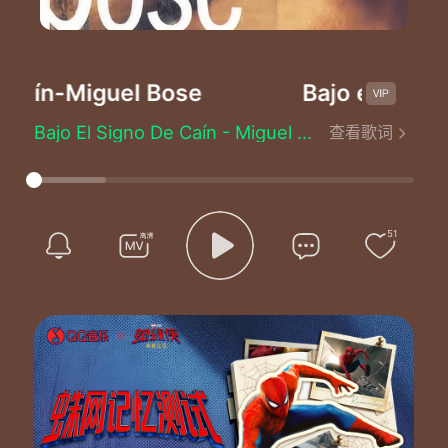
Caín
-Miguel Bose
Bajo el signo 
Bajo El Signo De Caín - Miguel Bose
查看歌词
En la oscuridad puedo oir tu voz
¿qué herencia he de pagar?
¡qué antiguo es el castigo!
Tu que eres Dios atrévete, maldiceme con tu perdon...
Librame Señor del miedo y del dolor
51
Y devuelveme la paz
Fin de cuenta atràs...tu silencio es mi temor.
Dios de Dios vivo sin saber de ti, y bajo el signo de Cain...
Si te profané confundeme la fé
Si no te importa lo que soy
Libre dejame que quiero hablar con otros dios...
Dios de Dios vivo sin saber de ti, y bajo el signo de Cain...
Tu silencio es mi temor
Vivo sin saber de ti, y bajo el signo de cain...
Tu silencio es mi temor