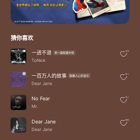
梦境可以脱轨
云层上游戏飘浮于天际
幻想可以彻底
洗去脑袋潜藏资本聪慧
带着梦儿飞不需要限制
停住美丽 停住了此刻的氛围
猜你喜欢
带着梦儿飞不需要预计
留住美丽 留住了此刻的可贵
一进不退
974
来一曲能量补给
别再想 别再想
ToNick
谁要谁成为偶像
谁扭曲你的主张
同在这梦里狂想
一百万人的故事
1k+
鼓舞人心的音乐
飞到了天空 寻找一个梦
Dear Jane
肥皂泡滑过了汹涌
飞到了天空 寻找一剎感动
No Fear
1k+
肥皂泡到达了美梦
Mr.
Dear Jane
865
Dear Jane