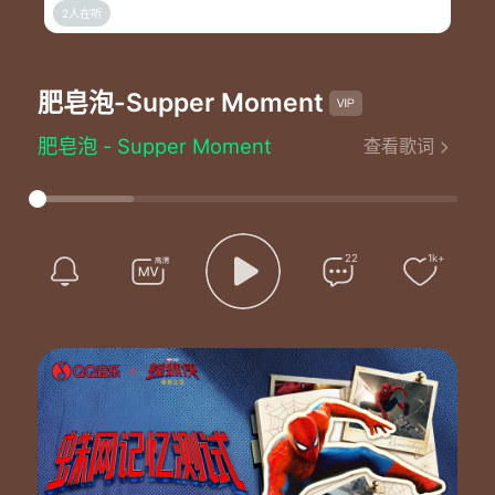
2人在听
肥皂泡
-Supper Moment
肥皂泡 - Supper Moment
查看歌词
词：Supper Moment
曲：Supper Moment
编曲：Bert/Supper Moment
监制：Bert/Matthew Sim/Supper Moment
Mixed：Matthew Sim
22
1k+
Mastered：Alex Psaroudakis at NYC
梦境可以脱轨
坐在肥皂泡内多美丽
如果可以放低
自由自在飞翔姿态摇曳
带着梦儿飞不需要限制
停住美丽 停住了此刻的氛围
带着梦儿飞不需要预计
留住美丽 留住了此刻的可贵
遗失的愉快 凝住了此际