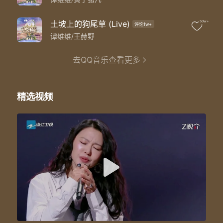
原谅我 (原谅我)
不太善于表达
等天边的星河漫过了云端
土坡上的狗尾草 (Live)
50w+
评论1w+
等月亮说晚安
谭维维/王赫野
我也不再孤单
等天光穿过云翻过每座山
去QQ音乐查看更多
等花儿开得烂漫
就前往下一站
暑气还没散尽 躲进屋里 消磨着光阴
轻哼着动画里的片尾曲
精选视频
课文中的道理 生涩无趣 未曾有留意
只觉得长大还遥遥无期
等某天时光的脚步能放慢
就不必再追赶
就不会再离散 (不会离散)
等游子漂泊的船终于靠岸
等到步履蹒跚
等来一刻圆满
等天边的星河漫过了云端
等月亮说晚安
我也不再孤单
等天光穿过云翻过每座山