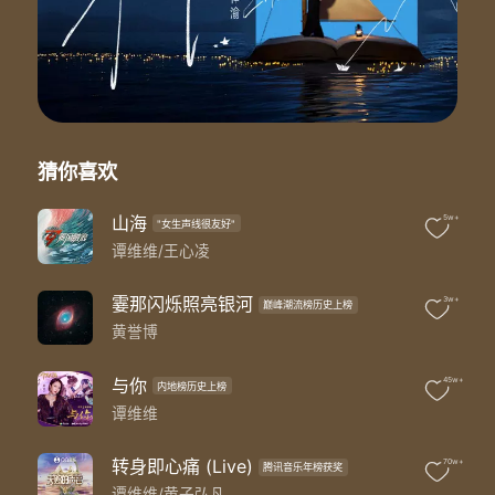
乐队统筹：边境@维伴音乐
灯光设计：田为钧/卢晓伟
暑气还没散尽 躲进屋里 消磨着光阴
轻哼着动画里的片尾曲
课文中的道理 生涩无趣 未曾有留意
只觉得长大还遥遥无期
等天边的星河漫过了云端
猜你喜欢
等月亮说晚安
我也不再孤单
等天光穿过云翻过每座山
山海
5w+
"女生声线很友好"
等花儿开得烂漫
谭维维/王心凌
就前往下一站
又一阵风吹过麦田
霎那闪烁照亮银河
3w+
巅峰潮流榜历史上榜
载着天边的纸鸢
黄誉博
屋檐下外婆靠着摇椅
笑着聊起了从前
怎么一晃就十几年
与你
45w+
内地榜历史上榜
曾经的我也好傻
谭维维
干嘛要盼着长大
想问心里的人啊
转身即心痛 (Live)
70w+
有时候会孤单吗
腾讯音乐年榜获奖
谭维维/黄子弘凡