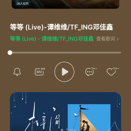
28人在听
等等 (Live)
-谭维维/TF_ING邓佳鑫
等等 (Live) - 谭维维/TF_ING邓佳鑫
查看歌词
词：黄依依@壹橙Music
曲：夏伟淳@壹橙Music
编曲：杨子轩
制作人：刘卓@维伴音乐/郎梓朔@维伴音乐
音乐总监：刘卓@维伴音乐
3w+
2w+
音响总监：何飚
音乐混音：黄可爱@维伴音乐
鼓：邓华龙@维伴音乐
贝斯：杨琪@维伴音乐
吉他：董珂铭@维伴音乐/李彤@维伴音乐
钢琴：傅一峥@维伴音乐
键盘：王海洋@维伴音乐
Program：郎梓朔@维伴音乐
合音编写：关冰效@维伴音乐
合音：关冰效@维伴音乐/黄冠欣/孟想