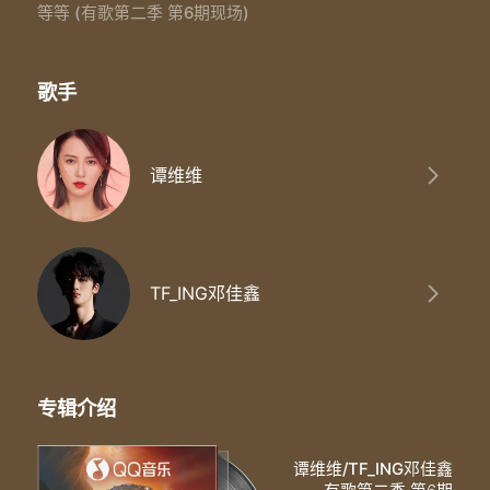
等花儿开得烂漫
等等 (有歌第二季 第6期现场)
就前往下一站
歌手
谭维维
TF_ING邓佳鑫
专辑介绍
谭维维/TF_ING邓佳鑫