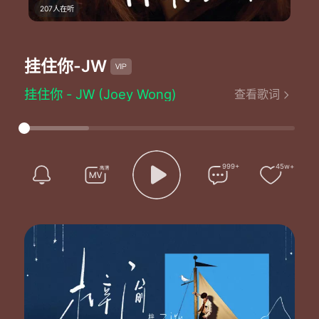
207人在听
挂住你
-JW
挂住你 - JW (Joey Wong)
查看歌词
词：陈咏谦
曲：雷颂德
难得有半天空档 我别要流泪
如地球上有快感 可怎么领取
几个朋友这么喝醉 喝得很干脆
999+
45w+
决不说旧爱 以免世界更空虚
放任的张开 吻过的一张嘴
狂欢到有点失控 我别要流泪
如面前是你背影 找一杯冷水
将我麻痹冷却 再痛也不可心碎
要开个玩笑 借故扫去了空虚
要暂时开心 对不对
这刻有人陪玩乐仍寂寞
也许你亦遇到这种感觉
喧哗作乐闹天光 却怕被困黑房