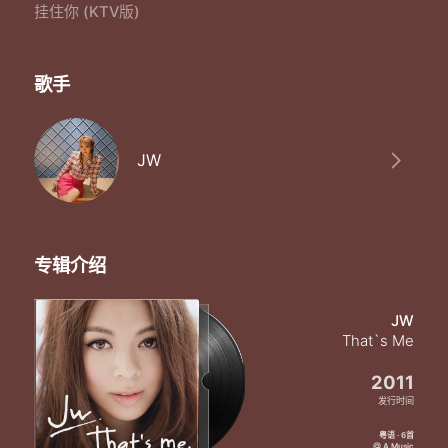
挂住你 (KTV版)
歌手
JW
专辑介绍
JW
That`s Me
2011
发行时间
粤语 · 6首
@ A Music