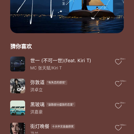
这刻有人陪玩乐仍寂寞
到底开心该去哪里搜索
方知那日在一起 对爱过于挥霍
狂欢到有点失控 我别要流泪
如面前是你背影 找一杯冷水
将我麻痹冷却 再痛也不可心碎
要开个玩笑 借故扫去了空虚
猜你喜欢
不想你担心 对不对
这刻有人陪玩乐仍寂寞
也许你亦遇到这种感觉
世一 (不可一世)(feat. Kiri T)
35w+
方知那日在一起 对爱过于挥霍
MC 张天赋/Kiri T
这刻有人陪玩乐仍寂寞
我知你亦面对这个感觉
弥敦道
120w+
"有失恋的感觉"
不准眼泪为你落 我怕视重我眼光
洪卓立
终于我们谁玩乐谁寂寞
也许身份不会再去追索
方知那日在一起 对爱过于挥霍
黑玻璃
35w+
"副歌部分盛放的恋爱"
这种结束 彼此怎会好过
洪嘉豪
街灯晚餐
140w+
十大中文金曲获奖
卫兰