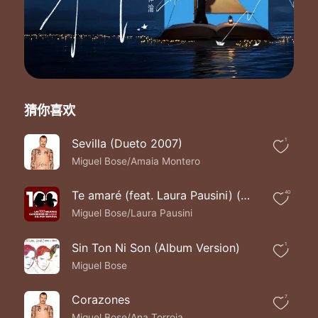
Quien eres donde estas
Cada mañana septiembre
Duele tu recuerdo al despertar
Y te deseo septiembre
Aunque se que nunca volveras
Ni siquiera aprendi tu nombre
Eras tu la que hablaba siempre
猜你喜欢
Y ahora vivo como una sombra
Que se muere sin ti septiembre
Humeda oscuridad odio la soledad
Sevilla (Dueto 2007)
1
Magica luna mala fortuna ella no volvera
Miguel Bose/Amaia Montero
Me aburren los amigos y me cansa la ciudad
La absurda pesadilla empieza
Te amaré (feat. Laura Pausini) (Dueto 2007)
40
No puedo respirar
Miguel Bose/Laura Pausini
Y cada noche septiembre
Vuelve tu recuerdo al despertar
Y como siempre septiembre
Sin Ton Ni Son (Album Version)
1
Se que nunca mas regresaras
Miguel Bose
Ni siquiera aprendi tu nombre
Eras tu la que hablaba siempre
Corazones
7
Y ahora vivo como una sombra
Miguel Bose/Ana Torroja