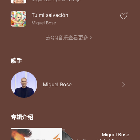
Que se muere sin ti septiembre
Cada mañana septiembre
Duele tu recuerdo al despertar
Tú mi salvación
32
Y te deseo septiembre
Miguel Bose
Aunque se que nunca volveras
Y cada noche septiembre
去QQ音乐查看更多
Vuelve tu recuerdo al despertar
Y como siempre septiembre
Se que nunca mas regresaras
Cada mañana septiembre
歌手
Duele tu recuerdo al despertar
Y te deseo septiembre
Aunque se que nunca volveras
Miguel Bose
专辑介绍
Miguel Bose