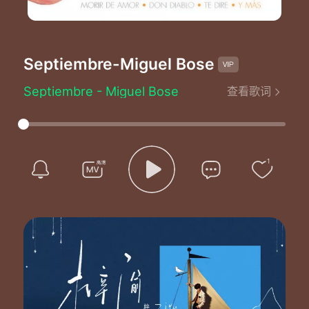
Septiembre
-Miguel Bose
Septiembre - Miguel Bose
查看歌词
Written by：M. Pérez/J. Losada/R. Giron/J. Morato
Calido amanecer sueño sin deshacer
Sola la playa la madrugada
Vuelve a bañar mis pies
Que amargo es el sabor de la
1
Nostalgia si no estas
El mundo se me cae encima
Solita realidad
Vuela imaginacion
Buscala por favor
Loca esperanza
Supervivencia sueño de la razon
Y vuelvo a repetir la misma escena
Una vez mas
El mismo nido entre la arena