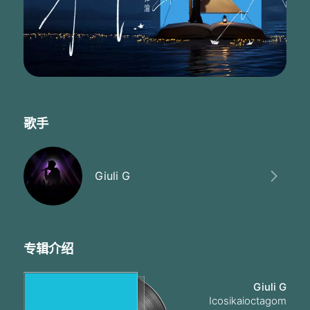
歌手
Giuli G
专辑介绍
Giuli G
Icosikaioctagom