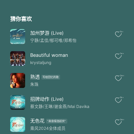
猜你喜欢
加州梦游 (Live)
1k+
宁静/孟佳/郁可唯/郑希怡
Beautiful woman
1w+
krystaljung
熟透
2w+
写给回忆的歌
朱珠
招牌动作 (Live)
5k+
蔡文静/王琳/谢金燕/Mai Davika
无色花
3w+
"高音接连起伏"
乘风2024全体成员