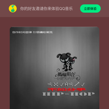
你的好友邀请你来体验QQ音乐
立即体验