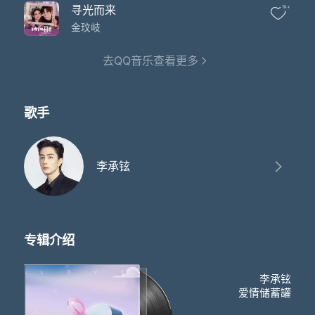
月下兜兜转转
寻光而来
1k+
像是往常那样陪伴
还好日子不快不慢虽然艰辛也算平淡
金玟岐
换来几个铜板往下一站
一路上有你作伴
去QQ音乐查看更多
爱情的储蓄罐 存好多片段
用多少日子换来同样习惯
安静的房间里与你对谈
歌手
原来是我最美的浪漫
爱情的储蓄罐 存好多期盼
曾经的欢喜冤家变得喜感
沿途风景全都与你相关
李承铉
无论哪个瞬间 剧情都有你一半
爱情的储蓄罐 存好多温暖
用多少日子换来余生相伴
一路多少患难相互牵绊
原来是我最美的浪漫
专辑介绍
爱情的储蓄罐 存好多美满
或许是欢喜冤家最终答案
沿途风景全都陪你浏览
李承铉
有你在的桥段 怎么看也看不完
爱情储蓄罐