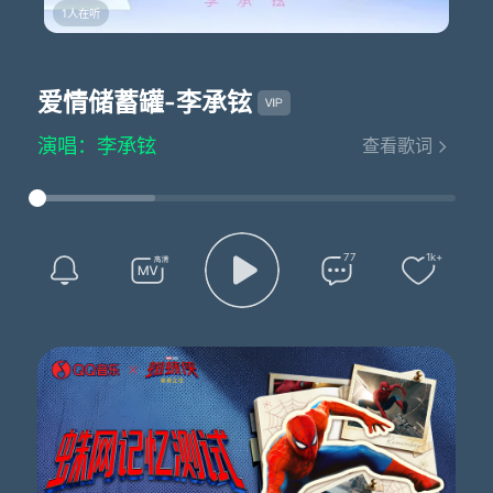
1人在听
爱情储蓄罐
-李承铉
演唱：李承铉
查看歌词
作词：bian/杨晓磊
作曲：边一鸣
编曲：忒格路
制作人：刘鑫磊
制作助理：漆柚
77
1k+
吉他：JH
Bass：JH
和声：漆柚
和声编写：漆柚
配唱制作人：刘鑫磊/杨晓磊
音频编辑：刘鑫磊/漆柚
主唱录音棚：LuckySeven Studio
主唱录音师：李承铉
混音：刘鑫磊
母带：刘鑫磊