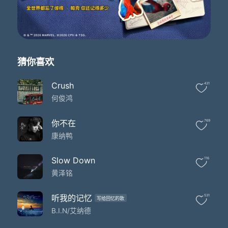
要用多少时间看穿
喜怒哀乐离合悲欢
或许曾有遗憾
还好不算太晚
夏天的风吹得好慢
牵你的手好怕孤单
猜你喜欢
隔壁那家餐馆
有你最爱的那道晚餐
Crush
431
还好日子不快不慢虽然艰辛也算平淡
何俊鸿
换来几个铜板往下一站
一路上有你作伴
爱情的储蓄罐 存好多片段
你不在
769
用多少日子换来同样习惯
康纳鸭
安静的房间里与你对谈
原来是我最美的浪漫
Slow Down
116
爱情的储蓄罐 存好多期盼
黄泽铭
曾经的欢喜冤家变得喜感
沿途风景全都与你相关
无论哪个瞬间 剧情都有你一半
听我的记忆
531
写给回忆的歌
夏天的风吹得好慢
B.I.N/艾纳德
牵你的手好怕走散