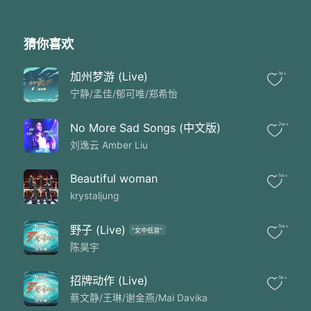
猜你喜欢
加州梦游 (Live)
1k+
宁静/孟佳/郁可唯/郑希怡
No More Sad Songs (中文版)
2w+
刘逸云 Amber Liu
Beautiful woman
1w+
krystaljung
野子 (Live)
5w+
"女中低音"
陈昊宇
招牌动作 (Live)
5k+
蔡文静/王琳/谢金燕/Mai Davika