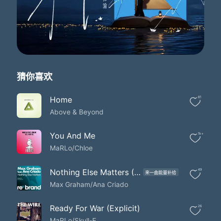
猜你喜欢
Home
81
Above & Beyond
You And Me
1k+
MaRLo/Chloe
Nothing Else Matters (Aly & Fila Remix)
49
来一曲能量补给
Max Graham/Ana Criado
Ready For War (Explicit)
26
MaRLo/Skull-E