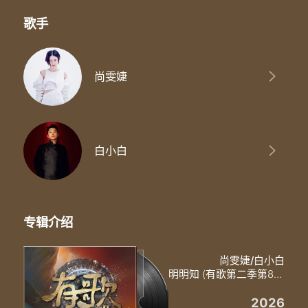
甚至会连累到我心里也掉雨点
这故事太短 不容我把往事翻篇
歌手
明明知道没结果 我还要飞蛾扑火
爱情当初有多美好 现在就有多难过
明明知道没结果 我始终为你执着
只是希望多年以后
尚雯婕
你还会记得 我曾经来过
明明知道没结果
我还要飞蛾扑火
爱情当初有多美好 现在就有多难过
明明知道没结果 我始终为你执着
白小白
只是希望多年以后（多年以后）
你还会记得 我曾经来过
专辑介绍
尚雯婕/白小白
明明知 (有歌第二季第8期)
2026