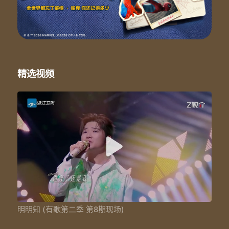
合音：关冰效@维伴音乐/黄冠欣/孟想
乐队统筹：边境@维伴音乐
灯光设计：田为钧/卢晓伟
有时候 距离像 一条无形的线
有个人 隔着海 却在心里搁浅
有些事 很遗憾 不知怎么办才能复原
说好了 要一起 冒大不韪的险
精选视频
说重了 狠一次 谁都不许食言
说穿了 还是我 高估了自以为的永远
这天气 太差
甚至会连累到我心里也掉雨点
这故事太短 不容我把往事翻篇
明明知道没结果 我还要飞蛾扑火
爱情当初有多美好 现在就有多难过
明明知道没结果 我始终为你执着
只是希望多年以后
你还会记得 我曾经来过
说好了 要一起 冒大不韪的险
说重了 狠一次 谁都不许食言
说穿了 还是我 高估了自以为的永远
明明知 (有歌第二季 第8期现场)
这天气 太差