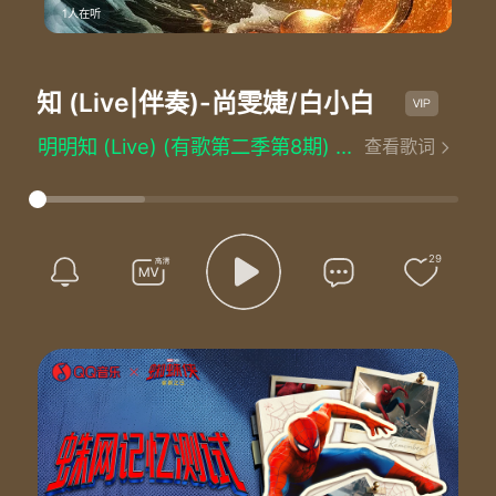
1人在听
知 (Live|伴奏)
-尚雯婕/白小白
明明
明明知 (Live) (有歌第二季第8期) - 尚雯婕/白小白
查看歌词
词：林华勇/周仁
曲：林华勇
编曲：鞠荐@耳肆山白
制作人：刘卓@维伴音乐/郎梓朔@维伴音乐
音乐总监：刘卓@维伴音乐
29
演唱设计：石行@维伴音乐
音响总监：何飚
音乐混音：黄可爱@维伴音乐
鼓：邓华龙@维伴音乐
贝斯：杨琪@维伴音乐
吉他：董珂铭@维伴音乐/李彤@维伴音乐
钢琴：傅一峥@维伴音乐
键盘：王海洋@维伴音乐
Program：郎梓朔@维伴音乐
合音编写：关冰效@维伴音乐