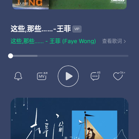
1人在听
这些,那些……
-王菲
这些,那些…… - 王菲 (Faye Wong)
查看歌词
词：林振强
曲：EPO
编曲：林矿培
风轻吻我的散发 风轻轻吻你
一切都也那么好 那天我结识你
46
5k+
种种孤单 孤独
你扫走
清风当晚 是美酒
好多次我真心笑
皆因拥有你
阻暗天气里雨纷飞
我都觉好天气
许多许多琐事
你我知
当天的你 为我知