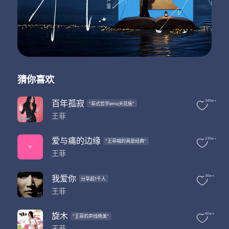
这些 那些
我怎会记不起
即使今天
你有更深爱者
这些 那些
放低忆起
我会更心痛些
猜你喜欢
许多许多琐事
你我知
当天的你 为我知
百年孤寂
340w+
"菲式哲学emo天花板"
这些 那些
王菲
我怎会记不起
即使今天
爱与痛的边缘
230w+
"王菲唱的真是经典"
你有更深爱者
王菲
这些 那些
放低忆起
我会更心痛些
我爱你
30w+
分享超1千人
心痛些
王菲
这些 那些
我怎会记不起
旋木
80w+
即使今天
"王菲的声线绝美"
王菲