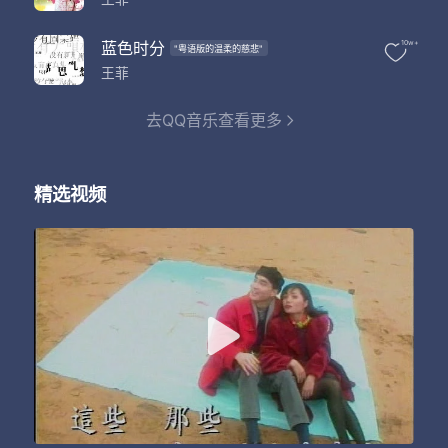
你有更深爱者
这些 那些
我不再有多一些
蓝色时分
10w+
"粤语版的温柔的慈悲"
只好珍惜
王菲
更爱这些 那些
这些 那些
去QQ音乐查看更多
我怎会肯记不起
即使今天
你有更深爱者
这些 那些
精选视频
我不再可多一些
更爱这些 那些