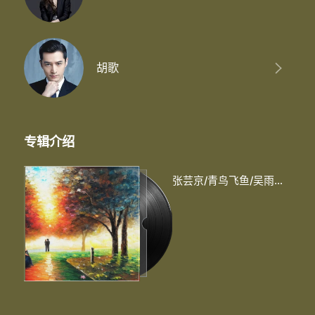
有情有义的人都要回来
爱 总会来
生死注定的来世再爱
都等了太久哭尽无奈
她从树中来追随前世真爱
胡歌
亲身体验过春去秋又来
情到至深时乌发也浓白
剑成人后心动花灿烂的开
爱恨纠缠的生生世世
心底执着的信念为你存在
专辑介绍
多遥远的路都阻挡不住
再次拥有没距离的温度
失去自由的生生世世
张芸京/青鸟飞鱼/吴雨霏/胡歌
有爱不懂相拥错过了最爱
送一剑祝福再默默相助
恐怕没以后不自觉留退路
《忘记时间》
沉默着走了有
多遥远
抬起头 蓦然间 才发现
一直倒退 倒退到原点
倔强坚持 对抗时间