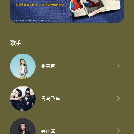
你决定要不要陪我
讲不听偏爱看我感觉爱
等你的依赖对你偏爱
《此生不换》
时光穿不断流转在从前
刻骨的变迁不是遥远
再有一万年深情也不变
歌手
爱像烈火般蔓延
记忆是条长线盘旋在天边
沉浮中以为情深缘浅
你再度出现我看见誓言
张芸京
承诺在水天之间
回头看不曾走远
依依目光此生不换
要分散不习惯
怎么算都太难
青鸟飞鱼
分开之后更勇敢
愿这爱世代相传
《生生世世爱》
爱 还没来
天地间风云忽然变
吴雨霏