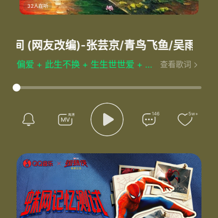
32人在听
时间 (网友改编)
-张芸京/青鸟飞鱼/吴雨霏/胡
偏爱 + 此生不换 + 生生世世爱 + 忘记时间 (网友改编) - 张芸京/青鸟飞鱼/吴雨霏/胡歌
查看歌词
《偏爱》
把昨天都作废
现在你在我眼前
我想爱请给我机会
如果我错了也承担
146
5w+
认定你就是答案
我不怕谁嘲笑我极端
相信自己的直觉
顽固的人不喊累
爱上你我不撤退
我说过我不闪躲
我非要这么做
讲不听也偏要爱
更努力爱让你明白
没有别条路能走