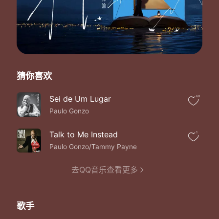
猜你喜欢
Sei de Um Lugar
60
Paulo Gonzo
Talk to Me Instead
1
Paulo Gonzo/Tammy Payne
去QQ音乐查看更多
歌手