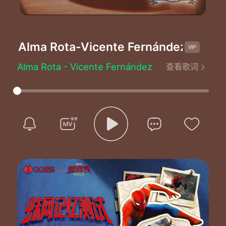
Alma Rota
-Vicente Fernández
Alma Rota - Vicente Fernández
查看歌词
En mis venas se agita la sangre
Mis labios tiemblan de ansiedad
Si les falta el calor de tus besos
Que el destino les vino a quitar
Te pregunto si tú me has amado
Preferiste callar la verdad
Con tu silencio en mi alma sembraste
La amargura y la duda
Que no puedo arrancar
Tantos besos que me dio tu boca
Solo la muerte los podrá borrar
Me dejaste con el alma rota
Ni en mis sueños me dejas en paz
Esperando con ansia la noche
Con la luna quiero platicar