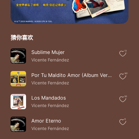
Voy a gritarle lo mucho que te amo
Y a preguntarle si un día volverás
Tantos besos que me dio tu boca
Solo la muerte los podrá borrar
Me dejaste con el alma rota
Ni en mis sueños me dejas en paz
猜你喜欢
Esperando con ansia la noche
Con la luna quiero platicar
Sublime Mujer
13
Voy a gritarle lo mucho que te amo
Vicente Fernández
Y a preguntarle si un día volverás
Por Tu Maldito Amor (Album Version)
161
Vicente Fernández
Los Mandados
50
Vicente Fernández
Amor Eterno
6
Vicente Fernández