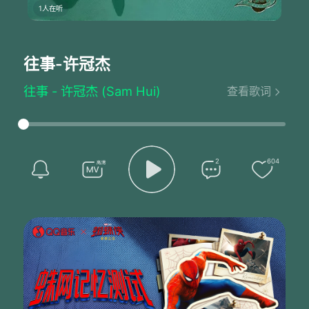
1人在听
往事
-许冠杰
往事 - 许冠杰 (Sam Hui)
查看歌词
词：许冠杰/黎彼得
曲：TEPPER/BENNETT
往事在我心里涌现
往事不胜憧憬
徒令五内撩乱
2
604
往事逝似天际闪电
往事空添怀想
人事息间万变
愁对明月再圆
柔肠若结心境千百转
纵怀万缕言
难令故梦重现
往事令我朝晚思念
往事不堪回首
遗下凄酸恨怨