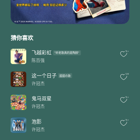
愁对明月再圆
柔肠若结心境千百转
纵怀万缕言
无奈往事化烟
往事令我朝晚思念
往事不堪回首
猜你喜欢
遗下凄酸恨怨
往事 往事
飞越彩虹
1k+
"听老歌真的是陶醉"
陈百强
这一个日子
129
甜甜の歌
许冠杰
鬼马双星
1k+
许冠杰
泡影
1k+
许冠杰