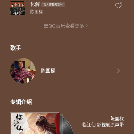
化解
5k+
"让人惊艳的音乐"
陈国樑
去QQ音乐查看更多
歌手
陈国樑
专辑介绍
陈国樑
临江仙 影视剧原声带