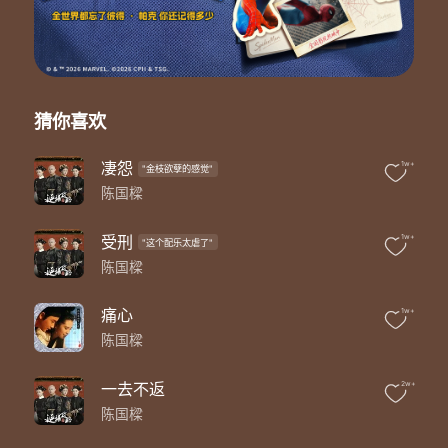
猜你喜欢
凄怨
1w+
"金枝欲孽的感觉"
陈国樑
受刑
1w+
"这个配乐太虐了"
陈国樑
痛心
1w+
陈国樑
一去不返
2w+
陈国樑