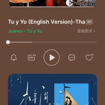
Tu y Yo (English Version)
-Thalía
Juanes - Tu y Yo
查看歌词
Tu y yo
Nos amamos de verdad
Y hemos hecho de un lugar
Un hogar tu y yo
El mejor tiempo de mi vida han
65
Sido estos año que he pasado junto a ti
Mi corazón
Cuantas cosas no hemos vivido
Cuantas glorias y derrotas tu y yo
Unidos para siempre porque nos amamos
Y el uno a otro nos necesitamos
Por el amor de todos estos años
Te quiero dar esta canción
Tu sabes que este amor a sido hecho a mano
Así como los buenos artesanos