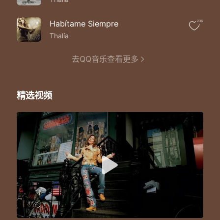
Cuantas glorias y derrotas tu y yo
Unidos para siempre porque nos amamos
Y el uno a otro nos necesitamos
Habítame Siempre
236
Por el amor de todos estos años
Thalía
Te quiero dar esta canción
Tu sabes que este amor a sido hecho a mano
去QQ音乐查看更多
Así como los buenos artesanos
Con mucho pulso y mucho cuidado y dedicación
Te digo mira que bonita
Que puede ser la vida ahorita
精选视频
Aprovechemos que nos brinda
La compañia tuya y mia
Que esta casa necesita
De ti va que este mas bonita
Aprovechemos vida mía
Que nos amamos sin medida
Tu y yo
Que nos amamos tu y yo
Que nos deseamos tu y yo
Hasta la muerte tu y yo
Tu y yo
Que nos amamos tu y yo