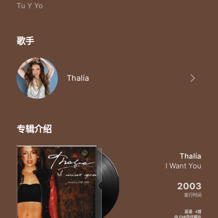
Que nos deseamos tu y yo
Tu Y Yo
Hasta la muerte tu y yo
歌手
Thalía
专辑介绍
Thalía
I Want You
2003
发行时间
英语 · 4首
@ EMI百代唱片