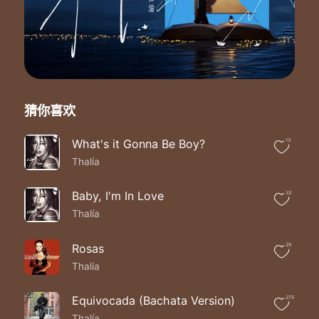
Con mucho pulso y mucho cuidado y dedicación
Te digo mira que bonita
Que puede ser la vida ahorita
Aprovechemos que nos brinda
La compañia tuya y mia
Que esta casa necesita
De ti va que este mas bonita
猜你喜欢
Aprovechemos vida mía
Que nos amamos sin medida
Tu y yo
What's it Gonna Be Boy?
13
Que nos amamos tu y yo
Thalía
Que nos deseamos tu y yo
Hasta la muerte tu y yo
Baby, I'm In Love
33
Tu y yo
Thalía
Nos amamos de verdad
Y hemos hecho de este amor
Un valor tu y yo
Rosas
29
Desde que a mi vida entraste tu
Thalía
Nunca antes habia estado tan feliz
Mi corazón
Equivocada (Bachata Version)
275
Cuantas cosas no hemos vivido
Thalía