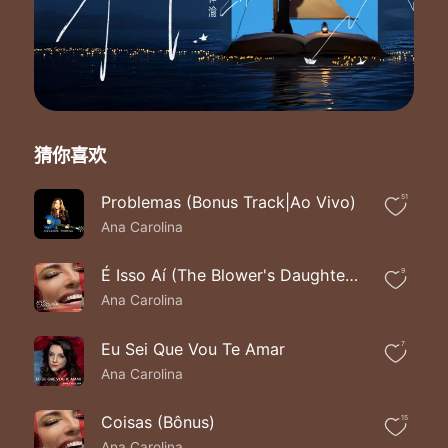
猜你喜欢
Problemas (Bonus Track|Ao Vivo)
51
Ana Carolina
É Isso Aí (The Blower's Daughter) (Ao Vivo)
9
Ana Carolina
Eu Sei Que Vou Te Amar
7
Ana Carolina
Coisas (Bônus)
15
Ana Carolina