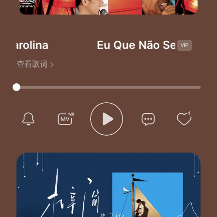
rolina
Eu Que Não Sei Quase N
查看歌词
4