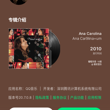
专辑介绍
Ana Carolina
Ana Car9lina+um
2010
发行时间
葡萄牙语 · 10首
@ 索尼音乐
应用名称：QQ音乐
|
开发者：深圳腾讯计算机系统有限公司
版本号
20.7.0.8
|
隐私政策
|
服务协议
|
产品功能
|
应用权限