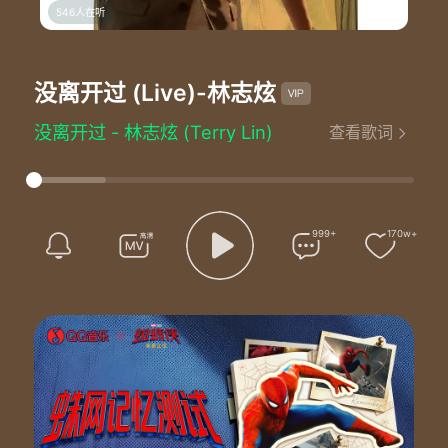
546人在听
没离开过 (Live)
-林志炫
没离开过 - 林志炫 (Terry Lin)
查看歌词
词：楼南蔚
曲：Louis Biancaniello
我曾爱过也失去过
尝过爱的甜与涩
摆脱命运的捉弄
999+
170w+
我知道我要什么
有一份难言的感动
用所有情绪融合
何必再无谓的思索
这世界有什么好值得
如果没有你
我眺望远方的山峰
却错过转弯的路口
蓦然回首
才发现你在等我没离开过