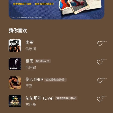
我寻找大海的尽头
却忽略蜿蜒的河流
当我逆水行舟
你在我左右推着我走
I know
我太富有
猜你喜欢
因为爱满足了所有
生命中每个漏洞
离歌
480w+
你都用真心补缝
信乐团
Right now
就从这一刻
我要拥你在怀中
相思
520w+
飙升榜No.28
给你加倍的温柔
毛阿敏
为你唱一首专属的情歌
请听我说
伤心1999
290w+
"杰式烟嗓刻成永恒"
我眺望远方的山峰
王杰
却错过转弯的路口
蓦然回首
才发现你在等我没离开过
匆匆那年 (Live)
280w+
"每次都听哭的节奏"
我寻找大海的尽头
古巨基
却忽略蜿蜒的河流