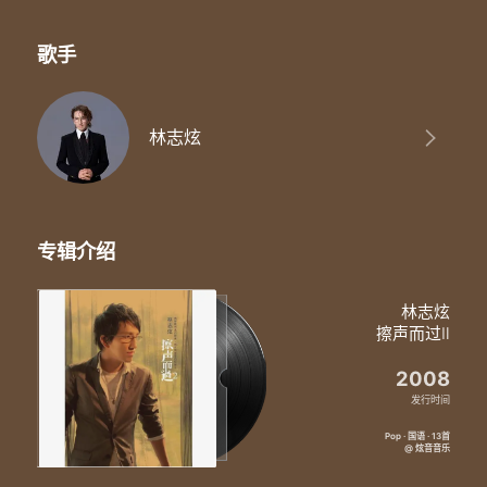
歌手
林志炫
专辑介绍
林志炫
擦声而过Ⅱ
2008
发行时间
Pop · 国语 · 13首
@ 炫音音乐