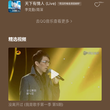
当我逆水行舟
天下有情人 (Live)
280w+
"周深的嗓音清丽婉转"
你在我左右推着我走
喜怒哀乐捆绑我的
李克勤/周深
都不再算什么 baby
让我的世界以你为轴
去QQ音乐查看更多
快乐你快乐忧愁你忧愁
我眺望远方的山峰
却错过转弯的路口
精选视频
蓦然回首
才发现你在等我没离开过
我寻找大海的尽头
却忽略蜿蜒的河流
当我逆水行舟
你在我左右陪着我走
Right here right now
让我们一起抬起头
迎接爱降落
阳光证明这并不是一场梦
Right now
闭上眼用心去感受
有一个声音
没离开过 (我是歌手第一季 第5期)
它说爱情没离开过