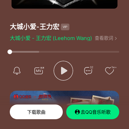
大城小爱
-王力宏
大城小爱 - 王力宏 (Leehom Wang)
查看歌词
词：王力宏/陈镇川/K.Tee
曲：王力宏
编曲：王力宏
乌黑的发尾 盘成一个圈
缠绕所有对你的眷恋
32
1w+
隔着半透明门帘
嘴里说的语言 完全没有欺骗
屋顶灰色瓦片 安静的画面
灯火是你美丽那张脸
终于找到所有流浪的终点
你的微笑结束了疲倦
千万不要说天长地久
下载歌曲
去QQ音乐听歌
免得你觉得我不切实际
想多么简单就多么简单
是妈妈告诉我的哲理