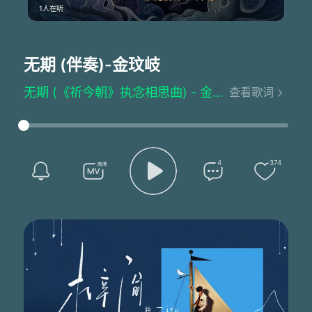
1人在听
无期 (伴奏)
-金玟岐
无期 (《祈今朝》执念相思曲) - 金玟岐
查看歌词
词：陈可心
曲：陈抒妮
制作人：徐志明
制作总监：罗皓
编曲：李明宇
4
374
混音/母带：刘俊杰@ROOM 4A
音频编辑：沈锦天/古子信@ROOM 4A
制作协力：陈恬@ROOM 4A
艺人统筹：姚慧佳/吴宇驰
项目统筹：花境艺
项目总监：宫尹琳
总监制：张洛铭
出品人：张洛铭/陆瑒/张娟
SP：银河方舟
悲风题序