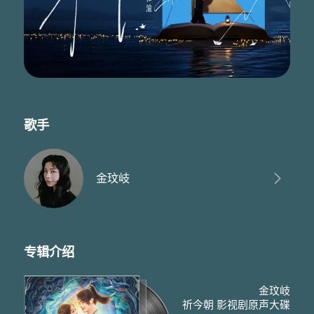
雪落别离
不忍看你流窜泪迹
入骨连心怎剥离
不如将我薄命收去
镜花有影却无形
宛若那隐情如冰凌
用最轻唇语
下最狠决定
歌手
无异于极刑
若你真忍心随风去
泪又怎忽暗忽明
以为的常青却在指缝凋零
金玟岐
连拥抱都生硬
若流水落花皆是命
就别论谁负了情
若后会无期 别窃听我在梦境里
哼那句相思意
专辑介绍
悲风题序
雪落别离
不忍看你流窜泪迹
金玟岐
入骨连心怎剥离
祈今朝 影视剧原声大碟