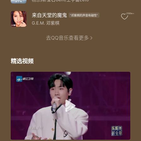
Letting go
Letting go
Letting go
来自天堂的魔鬼
2100w+
"邓紫棋的声音有磁性"
你是呼吸的空气
G.E.M. 邓紫棋
脱离不了的地心引力
你在我生命中 曾经是我存在的原因
去QQ音乐查看更多
也许就像他们说
爱情只会让人变愚蠢
自作多情 爱得太天真
That's why
精选视频
I'm letting go
我终于舍得为你放开手
因为爱你爱到我心痛
但你却不懂
Letting go
你对一切都软弱与怠惰
让人怀疑你是否爱过我 真的爱过我
为你再也找不到借口
That's when we should let it go
That's when we should let it go
在夜深人静里想着
心不安 却越沸腾