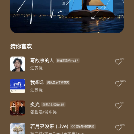
和音编写：张恋歌
PGM：章谋杰
音乐混音：林梦洋
Letting go
我终于舍得为你放开手
因为爱你爱到我心痛
但你却不懂
猜你喜欢
这是一封离别信
写下我该离开的原因
我在你生命中扮演的角色太模糊了
写故事的人
50w+
巅峰潮流榜No.87
对我曾忽冷忽热
汪苏泷
我到底是情人还是朋友
爱你是否不该太认真
我想念
1200w+
腾讯音乐年榜获奖
That's why
汪苏泷
I'm letting go
我终于舍得为你放开手
因为爱你爱到我心痛
炙光
4w+
影视金曲榜No.25
但你却不懂
张碧晨/侯明昊
Letting go
你对一切都软弱与怠惰
若月亮没来 (Live)
680w+
让人怀疑你是否爱过我 真的爱过我
QQ音乐巅峰榜获奖
杨宗纬/宝石Gem/王宇宙Leto