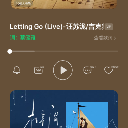
1061人在听
Letting Go (Live)
-汪苏泷/吉克隽逸
Letting Go (Live) - 汪苏泷/吉克隽逸
词：蔡健雅
查看歌词
曲：蔡健雅
编曲：GavinRiFF
原唱：蔡健雅
制作人：汪苏泷/金若晨
合音编写：汪苏泷/金若晨/徐杰/姜糖Shirley
10w+
490w+
合音：徐杰/姜糖Shirley
音乐总监：彭程@金牛studio
音响总监：何飚
乐队队长/键盘1：铃铛@牛班NEWBAND
键盘2：叶霖@牛班NEWBAND
吉他1：黄仲贤@牛班NEWBAND
吉他2：倪伟恩@牛班NEWBAND
贝斯：宣一亨@牛班NEWBAND
鼓：Chris Trzcinski@牛班NEWBAND
和音：张恋歌/鱼椒盐/孟呈真/叶俊