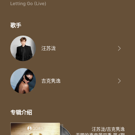
我无助 我无助 好想哭 好想哭
Letting Go (Live)
我找不到退路
在夜深人静里写着
心慢慢 就越变冷
歌手
(心不安 却越沸腾)
我不恨 我不恨 也不哭 也不哭
我的眼泪 早已哭干了
Coz I'm letting go
汪苏泷
我终于舍得为你放开手
因为爱你爱到我心痛
但你却不懂
Letting go
你对一切都软弱与怠惰
吉克隽逸
让人怀疑你是否爱过我 真的爱过我
Letting go
你对一切都软弱与怠惰
让人怀疑你是否爱过我
That's when we should let it go
专辑介绍
That's when we should let it go
That's when we should let it go
That's when we should let it go
汪苏泷/吉克隽逸