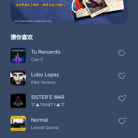
Ahorita ya no sé si tengo fe
Ahorita solamente ya les pido
Que toquen otra vez la que se fue
Quién no sabe en esta vida la traición tan conocida
Que nos deja un mal amor
Quién no llega a la cantina exigiendo su tequila
猜你喜欢
Y pidiendo su canción
Me están sirviendo ya la del estribo
Tu Recuerdo
1
Ahorita ya no sé si tengo fe
Can C
Ahorita solamente ya les pido
Que toquen otra vez la que se fue
Lobo Lopez
3
Kiko Veneno
SISTER'S WAR
36
▽▲TRiNITY▲▽
Normal
1k+
Leonel García