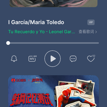
l García/Maria Toledo
Tu Recue
Tu Recuerdo y Yo - Leonel García/Maria Toledo
查看歌词
Lyrics by：José Alfredo Jiménez
Composed by：José Alfredo Jiménez
Estoy en el rincón de una cantina
Oyendo una canción que yo pedí
Me están sirviendo ahorita mi tequila
52
Ya va mi pensamiento rumbo a ti
Yo sé que tu recuerdo es mi desgracia
Y vengo aquí nomás a recordar
Que amargas son las cosas que nos pasan
Cuando hay una mujer que paga mal
Quién no sabe en esta vida la traición tan conocida
Que nos deja un mal amor
Quién no llega a la cantina exigiendo su tequila
Y exigiendo su canción
Me están sirviendo ya la del estribo