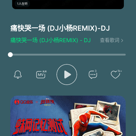
1人在听
痛快哭一场 (DJ小杨REMIX)
-DJ
痛快哭一场 (DJ小杨REMIX) - DJ
查看歌词
爱已走到边缘
伤心泪流满面
想起我们的从前
痛苦渐渐漫延
在无人的黑夜
3
1k+
走在冷冷的街
没有人会看见
我那憔悴的脸
看秋风吹散的落叶
像我破碎的思念
你一步步的走远
能否回过头来 看我一眼
说什么爱到地老天荒
海哭石栏的慌
为何还要离我而去