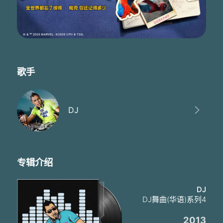
把我丢在一旁
而如今我已无处可藏
爱的遍体鳞伤
就让我找个无人的角落
痛快哭一场
爱已走到边缘
伤心泪流满面
歌手
想起我们的从前
痛苦渐渐漫延
在无人的黑夜
走在冷冷的街
DJ
没有人会看见
我那憔悴的脸
看秋风吹散的落叶
像我破碎的思念
你一步步的走远
专辑介绍
能否回过头来 看我一眼
说什么爱到地老天荒
DJ
海哭石栏的慌
DJ舞曲(华语)系列4
为何还要离我而去
把我丢在一旁
2013