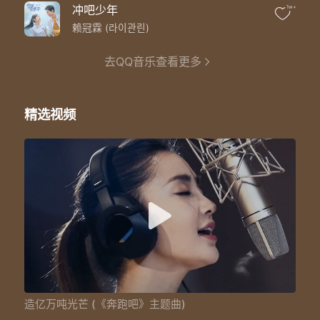
从白天到黑夜
冲吧少年
1w+
我不需要停歇
We run
赖冠霖 (라이관린)
We run never stop
就想让你知道
去QQ音乐查看更多
大雨中 我也在奔跑
王彦霖/Lucas：
理想它不一定就在远方
精选视频
金子也不一定自己发光
朱亚文/宋雨琦：
我有我的信仰 不被框在浴缸
AB：
做自己的太阳
宋雨琦：
一口苹果啃出
宋雨琦：
一个奇思妙想
郑恺/AB：
超越自己不是
朱亚文/Lucas：
靠神秘力量
造亿万吨光芒 (《奔跑吧》主题曲)
李晨：