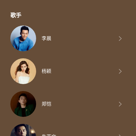
浇灌你的善良 筑起你的坚强
合：
造亿万吨光芒
歌手
Ao ao ao ao ao ao ao ao ao
Wu wu wu wu wu wu wu wu
Hu hu hu hu hu hu hu hu hu
李晨
郑恺/李晨/朱亚文：
我有我自在
AB/王彦霖/Lucas/宋雨琦：
向全世界说我爱
合：
We Run for the dream
杨颖
从白天到黑夜
我不需要停歇
We run
We run never stop
就想让你知道
郑恺
大雨中 我也在奔跑
We Run for the dream
从白天到黑夜
我不需要停歇
We run