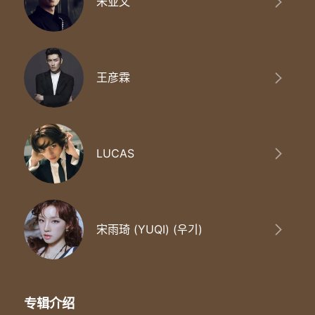
朱亚文
We run never stop
就想让你知道
大雨中 我也在奔跑
Keep keep running running
Keep keep running yeah
王彦霖
Keep keep running running
Keep keep running
男合：
我有我自在
Lucas：
LUCAS
我狂奔在沙漠中暴雨下
抵挡着岁月中黯去的风华
我披着荣光一路向前穿过喧哗
你有大招就放马过来
证明你存在吧
合：
宋雨琦 (YUQI) (우기)
生命在闪亮
造亿万吨的光芒
手握的力量
点燃我的梦想
生命在闪亮
专辑介绍