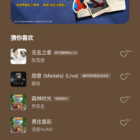
就像向日葵一样
王彦霖：
永远朝着光的方向
AB/郑恺：
用星火的力量
宋雨琦/Lucas：
猜你喜欢
点燃一片长大的希望
李晨/朱亚文/王彦霖：
无名之辈
480w+
流行指数榜No.24
让 平凡也能闪亮
陈雪燃
合：
对 全世界说不悲伤
合：
勋章 (Medals) (Live)
30w+
"鹿的现场真是没话说"
Ao ao ao ao ao ao ao ao ao
鹿晗
Wu wu wu wu wu wu wu wu wu
Hu hu hu hu hu hu hu hu hu
森林时光
10w+
"特别阳光"
郑恺/李晨/朱亚文：
罗高丞
我有我自在
AB/王彦霖/Lucas/宋雨琦：
向全世界说我爱
勇往直前
35w+
合：
洪辰HUNG
We Run for the dream