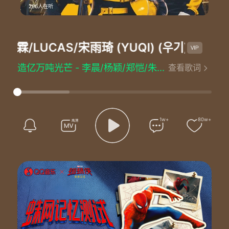
296人在听
/LUCAS/宋雨琦 (YUQI) (우기)
造亿万吨光芒 - 李晨/杨颖/郑恺/朱亚文/王彦霖/LUCAS/宋雨琦
查看歌词
词：A big/《奔跑吧》节目组
曲：何弦
合：
We Run for the dream
从白天到黑夜
1w+
80w+
我不需要停歇
We run
We run never stop
就想让你知道
大雨中 我也在奔跑
李晨：
给 年轻的心跳
郑恺：
还 加上快乐的味道
朱亚文：