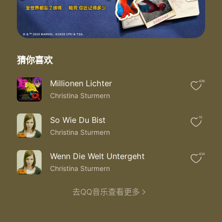
Auch wenn hier alles explodieren wird
Und die stadt in unsren ohren schreit
Es ist so egal wo uns das hinführt
Wir sind weg und verlieren die zeit
Unter meiner haut schlägt das herz
Mir ging es niemals besser
猜你喜欢
Jeder moment war es wert
Und alles schläft seit gestern
Millionen Lichter
438
Am besten morgen meines lebens scheint
Christina Sturmern
Die sonne durch den regen
Nass bis auf die haut du bist mir so vertraut
Am besten morgen meines lebens scheint
So Wie Du Bist
15
Die sonne durch den sommerregen
Christina Sturmern
Wir lassen das chaos nicht in unsere
Köpfe vergessen den wahnsinn
Wenn Die Welt Untergeht
434
Wir fliegen wir schweben durch
Christina Sturmern
Dinge entgegen vergessen
Die welt um uns herum
Am besten morgen meines lebens scheint die
去QQ音乐查看更多
Sonne durch den regen
Nass bis auf die haut du bist mir so vertraut