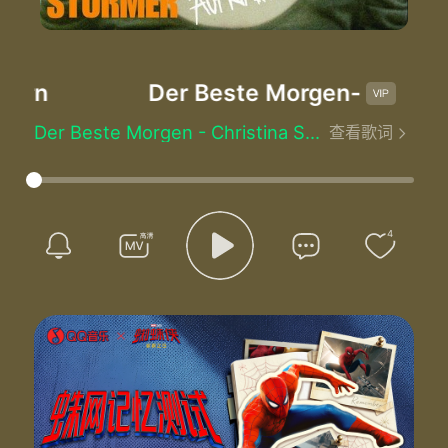
ern
Der Beste Morgen
-Christin
Der Beste Morgen - Christina Sturmern
查看歌词
Vor dem fenster
Und hinterm morgen
Die straßen und die stadt zu sehn
Wir liegen wach und unsre sorgen
Haben wir heute nacht verlorn
4
Unter meiner haut schlägt das herz
Mir ging es niemals besser
Jeder moment war es wert
Und alles schläft seit gestern
Am besten morgen meines lebens scheint
Die sonne durch den regen
Nass bis auf die haut
Du bist mir so vertraut
Am besten morgen meines lebens scheint
Die sonne durch den sommerregen