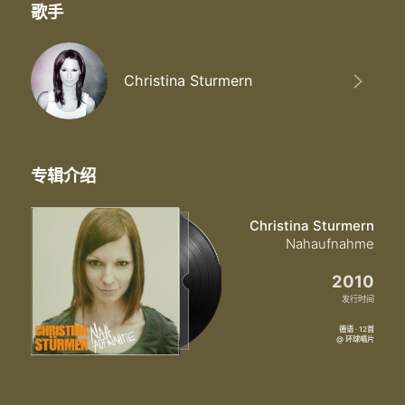
Am besten morgen meines lebens scheint
歌手
Die sonne durch den sommerregen
Du scheinst durch den regen
Du scheinst durch den regen
Du scheinst durch den regen
Christina Sturmern
Du scheinst durch den regen
专辑介绍
Christina Sturmern
Nahaufnahme
2010
发行时间
德语 · 12首
@ 环球唱片