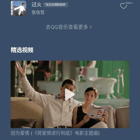
所以一切都是幸福的模样
过火
1100w+
"张信哲细腻婉转"
女：
因为爱情简单的生长
张信哲
男：
依然随时可以为你疯狂
去QQ音乐查看更多
女：
因为爱情怎么会有沧桑
男：
精选视频
所以我们还是年轻的模样
女：
因为爱情在那个地方
男：
依然还有人在那里游荡
合：
人来人往
男：
给你一张过去的CD
听听那时我们的爱情
女：
有时会突然忘了
合：
因为爱情 (《将爱情进行到底》电影主题曲)
我还在爱着你